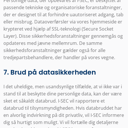
Personlige data, der opbevares af I-SEC, er beskyttet af
passende tekniske og organisatoriske foranstaltninger,
der er designet til at forhindre uautoriseret adgang, tab
eller misbrug. Dataoverførsler via vores hjemmeside er
krypteret ved hjælp af SSL-teknologi (Secure Socket
Layer). Disse sikkerhedsforanstaltninger gennemgås og
opdateres med jævne mellemrum. De samme
sikkerhedsforanstaltninger gælder også for alle
tredjepartsbehandlere, der handler på vores vegne.
7. Brud på datasikkerheden
I det uheldige, men usandsynlige tilfælde, at vi ikke var i
stand til at beskytte dine personlige data, kan der være
sket et såkaldt databrud. I-SEC vil rapportere et
databrud til tilsynsmyndigheden. Hvis databruddet har
en alvorlig indvirkning på dit privatliv, vil I-SEC informere
dig så hurtigt som muligt. Vi vil fortælle dig detaljerne