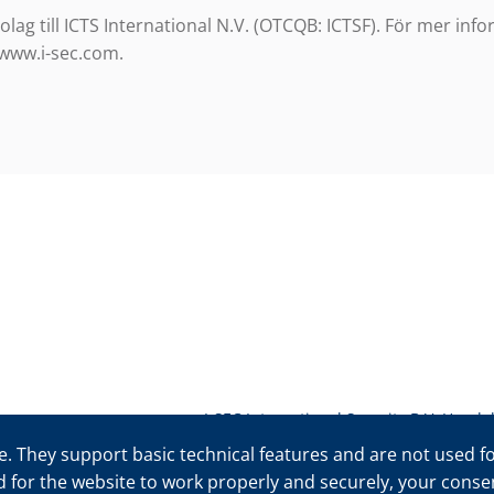
bolag till ICTS International N.V. (OTCQB: ICTSF). För mer inf
 www.i-sec.com.
I-SEC International Security B.V. Han
©I-SEC®-namnet och I-SEC-logotypen® är registrerade varumärken 
. They support basic technical features and are not used for 
d for the website to work properly and securely, your conse