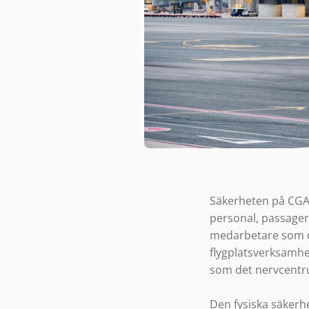
Säkerheten på CGA 
personal, passagera
medarbetare som dy
flygplatsverksamhe
som det nervcentrum
Den fysiska säkerh