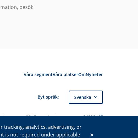
ormation, besök
Våra segment
Våra platser
Om
Nyheter
Byt språk:
Svenska
delskammaren (KVK) registreringsnummer 34222467
som tillhör I-SEC International Security B.V. och
tracking, analytics, advertising, or
får endast användas med uttryckligt tillstånd.
nt is not required under applicable