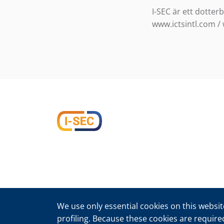
I-SEC är ett dotter
www.ictsintl.com /
We use only essential cookies on this website
Integritetspolicy I-SEC International Security B.V.
profiling. Because these cookies are require