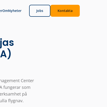
er
Om
Nyheter
Jobs
Kontakta
jas
GA)
Management Center
CGA fungerar som
verksamhet på
lla flygnav.