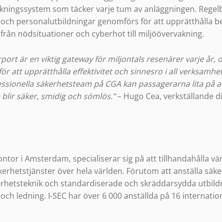
kningssystem som täcker varje tum av anläggningen. Rege
och personalutbildningar genomförs för att upprätthålla b
lt från nödsituationer och cyberhot till miljöövervakning.
port är en viktig gateway för miljontals resenärer varje år,
r att upprätthålla effektivitet och sinnesro i all verksamhet
ssionella säkerhetsteam på CGA kan passagerarna lita på a
 blir säker, smidig och sömlös.”
– Hugo Cea, verkställande dir
ntor i Amsterdam, specialiserar sig på att tillhandahålla
kerhetstjänster över hela världen. Förutom att anställa säk
erhetsteknik och standardiserade och skräddarsydda utbild
ch ledning. I-SEC har över 6 000 anställda på 16 internatione