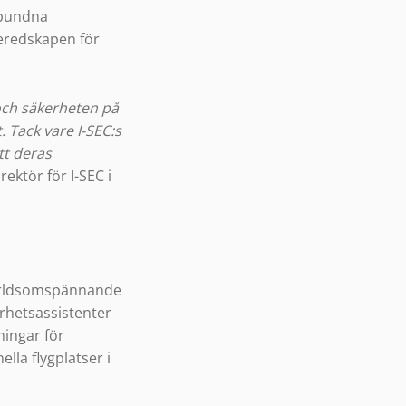
lbundna
eredskapen för
 och säkerheten på
. Tack vare I-SEC:s
tt deras
ektör för I-SEC i
 världsomspännande
erhetsassistenter
ningar för
lla flygplatser i