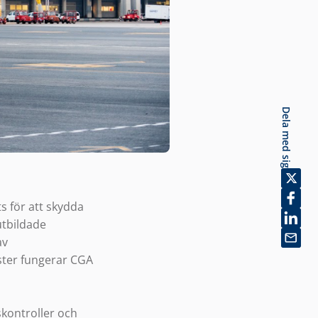
Dela med sig
s för att skydda
utbildade
av
nster fungerar CGA
kontroller och