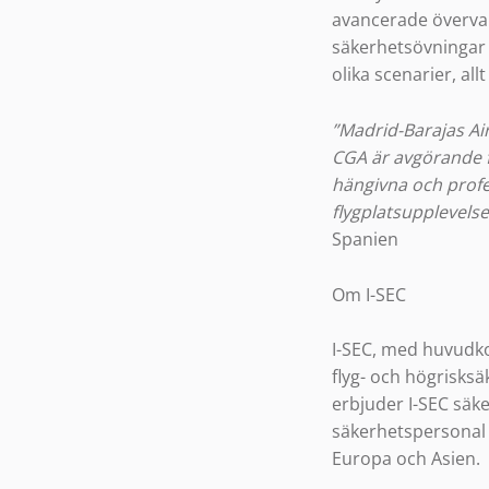
avancerade överva
säkerhetsövningar 
olika scenarier, al
”Madrid-Barajas Air
CGA är avgörande fö
hängivna och profe
flygplatsupplevelse
Spanien
Om I-SEC
I-SEC, med huvudko
flyg- och högrisksä
erbjuder I-SEC säk
säkerhetspersonal o
Europa och Asien.