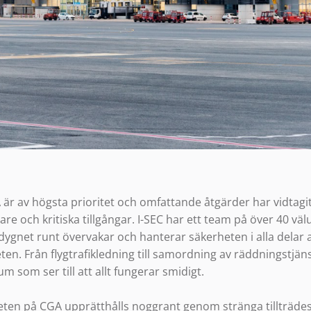
är av högsta prioritet och omfattande åtgärder har vidtagit
re och kritiska tillgångar. I-SEC har ett team på över 40 väl
gnet runt övervakar och hanterar säkerheten i alla delar 
ten. Från flygtrafikledning till samordning av räddningstjä
 som ser till att allt fungerar smidigt.
eten på CGA upprätthålls noggrant genom stränga tillträdes