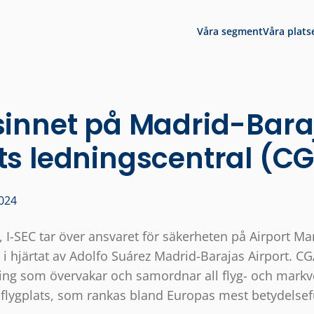
Våra segment
Våra plats
 sinnet på Madrid-Bara
ats ledningscentral (C
024
, I-SEC tar över ansvaret för säkerheten på Airport 
 i hjärtat av Adolfo Suárez Madrid-Barajas Airport. 
ning som övervakar och samordnar all flyg- och mark
 flygplats, som rankas bland Europas mest betydelsefu