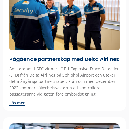
Pågående partnerskap med Delta Airlines
Amsterdam, I-SEC vinner LOT 1 Explosive Trace Detection
(ETD) från Delta Airlines på Schiphol Airport och utökar
det mångåriga partnerskapet. Från och med december
2022 kommer säkerhetsvakterna att kontrollera
passagerarna vid gaten före ombordstigning.
Läs mer