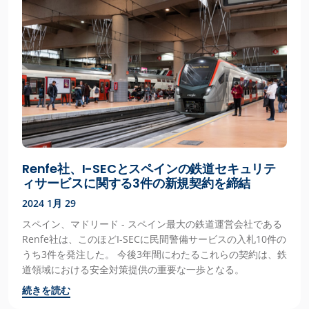
Renfe社、I-SECとスペインの鉄道セキュリテ
ィサービスに関する3件の新規契約を締結
2024 1月 29
スペイン、マドリード - スペイン最大の鉄道運営会社である
Renfe社は、このほどI-SECに民間警備サービスの入札10件の
うち3件を発注した。 今後3年間にわたるこれらの契約は、鉄
道領域における安全対策提供の重要な一歩となる。
続きを読む