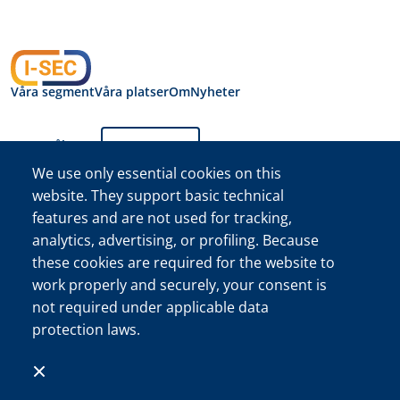
Våra segment
Våra platser
Om
Nyheter
Byt språk:
Svenska
We use only essential cookies on this
website. They support basic technical
Integritetspolicy I-
features and are not used for tracking,
SEC International
Security B.V.
analytics, advertising, or profiling. Because
I-SEC International Security B.V. Handelskammaren (KVK)
these cookies are required for the website to
registreringsnummer 34222467
work properly and securely, your consent is
©I-SEC®-namnet och I-SEC-logotypen® är registrerade
not required under applicable data
varumärken som tillhör I-SEC International Security B.V. och får
protection laws.
endast användas med uttryckligt tillstånd.