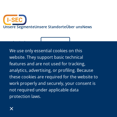
Unsere Segmente
Unsere Standorte
Über uns
News
Sprache ändern:
Deutsch
We use only essential cookies on this
website. They support basic technical
Datenschutzerklärung
features and are not used for tracking,
I-SEC International
Security B.V.
analytics, advertising, or profiling. Because
I-SEC International Security B.V. Handelskammer (KVK)
these cookies are required for the website to
Registrierungsnummer 34222467
work properly and securely, your consent is
©Der Name I-SEC® und das I-SEC-Logo® sind eingetragene
not required under applicable data
Marken von I-SEC International Security B.V. und dürfen nur
protection laws.
mit ausdrücklicher Genehmigung verwendet werden.