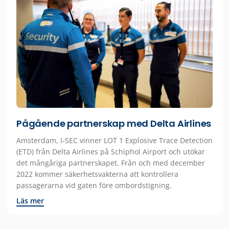
Pågående partnerskap med Delta Airlines
Amsterdam, I-SEC vinner LOT 1 Explosive Trace Detection
(ETD) från Delta Airlines på Schiphol Airport och utökar
det mångåriga partnerskapet. Från och med december
2022 kommer säkerhetsvakterna att kontrollera
passagerarna vid gaten före ombordstigning.
Läs mer