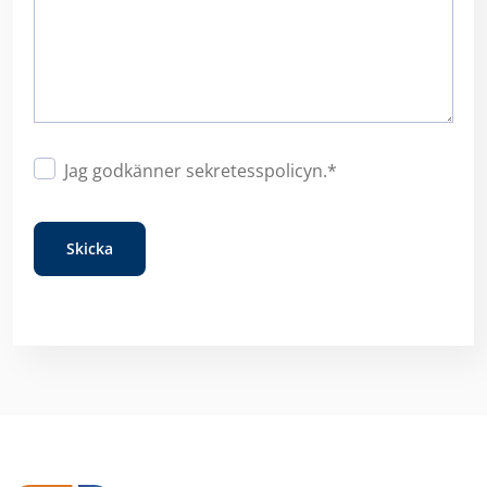
Samtycke
*
Jag godkänner
sekretesspolicyn
.
*