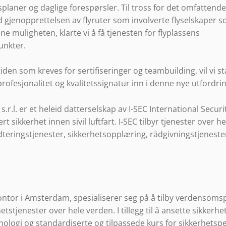
laner og daglige forespørsler. Til tross for det omfattende
 gjenopprettelsen av flyruter som involverte flyselskaper s
ne muligheten, klarte vi å få tjenesten for flyplassens
unkter.
den som kreves for sertifiseringer og teambuilding, vil vi sta
rofesjonalitet og kvalitetssignatur inn i denne nye utfordri
s s.r.l. er et heleid datterselskap av I-SEC International Securi
rt sikkerhet innen sivil luftfart. I-SEC tilbyr tjenester over h
teringstjenester, sikkerhetsopplæring, rådgivningstjenester
ntor i Amsterdam, spesialiserer seg på å tilby verdensomsp
tstjenester over hele verden. I tillegg til å ansette sikkerhet
nologi og standardiserte og tilpassede kurs for sikkerhetsp