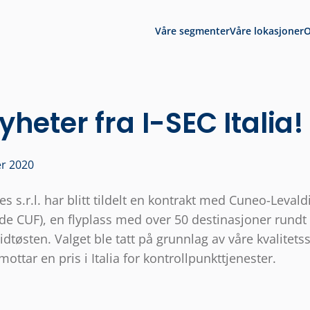
Våre segmenter
Våre lokasjoner
heter fra I-SEC Italia!
er 2020
ces s.r.l. har blitt tildelt en kontrakt med Cuneo-Leval
ode CUF), en flyplass med over 50 destinasjoner rundt
dtøsten. Valget ble tatt på grunnlag av våre kvalitets
mottar en pris i Italia for kontrollpunkttjenester.