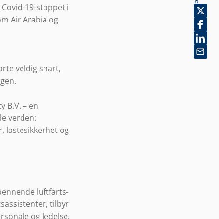
 Covid-19-stoppet i
om Air Arabia og
rte veldig snart,
ngen.
ty B.V. – en
ele verden:
, lastesikkerhet og
ennende luftfarts-
sassistenter, tilbyr
ersonale og ledelse.