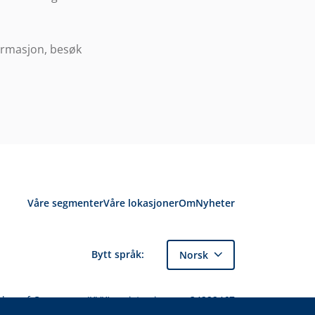
formasjon, besøk
Våre segmenter
Våre lokasjoner
Om
Nyheter
Bytt språk:
Norsk
amber of Commerce (KVK) registreringsnr. 34222467