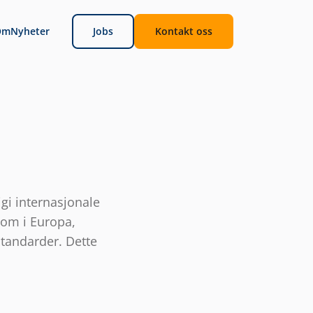
Om
Nyheter
Jobs
Kontakt oss
digi internasjonale
 om i Europa,
standarder. Dette