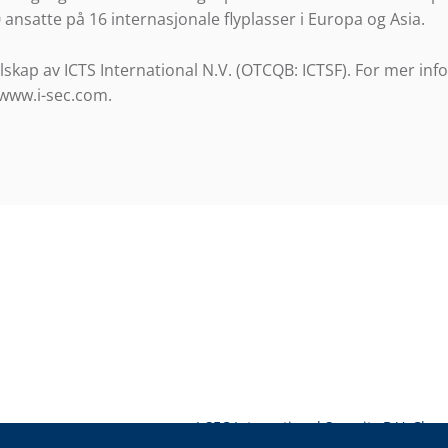
 ansatte på 16 internasjonale flyplasser i Europa og Asia.
elskap av ICTS International N.V. (OTCQB: ICTSF). For mer in
 www.i-sec.com.
I-SEC International Security B.V. Ch