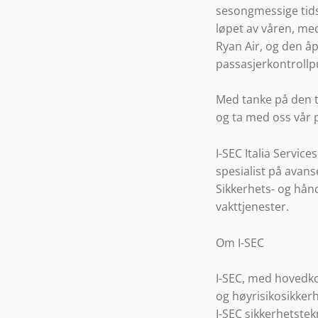
sesongmessige tidsp
løpet av våren, med
Ryan Air, og den åp
passasjerkontrollp
Med tanke på den ti
og ta med oss vår p
I-SEC Italia Service
spesialist på avanse
Sikkerhets- og hånd
vakttjenester.
Om I-SEC
I-SEC, med hovedko
og høyrisikosikkerhe
I-SEC sikkerhetstek