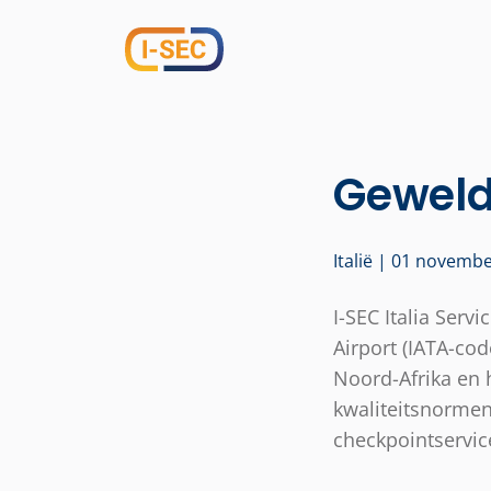
Geweldi
Italië | 01 novemb
I-SEC Italia Serv
Airport (IATA-co
Noord-Afrika en 
kwaliteitsnormen.
checkpointservic