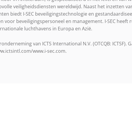
covolle veiligheidsdiensten wereldwijd. Naast het inzetten va
enten biedt I-SEC beveiligingstechnologie en gestandaardis
n voor beveiligingspersoneel en management. I-SEC heeft 
ernationale luchthavens in Europa en Azië.
eronderneming van ICTS International N.V. (OTCQB: ICTSF). 
w.ictsintl.com/www.i-sec.com.