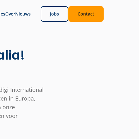
ies
Over
Nieuws
Jobs
Contact
lia!
digi International
en in Europa,
n onze
en voor