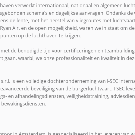
haven verwerkt internationaal, nationaal en algemeen luch
nsgebonden schema’s en dagelijkse aanvragen. Ondanks de 
dens de lente, met het herstel van vliegroutes met luchtva
 Ryan Air, en de open mogelijkheid, waren we in staat om de
punten op de luchthaven te krijgen.
et de benodigde tijd voor certificeringen en teambuilding
t gaan, waarbij we onze professionaliteit en kwaliteit in de
es s.r.l. is een volledige dochteronderneming van I-SEC Interna
 geavanceerde beveiliging van de burgerluchtvaart. I-SEC lev
ngs- en afhandelingsdiensten, veiligheidstraining, adviesdien
& bewakingsdiensten.
ntoor in Amsterdam, is gespecialiseerd in het leveren van w