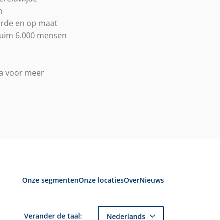
n
eerde en op maat
ruim 6.000 mensen
Ga voor meer
Onze segmenten
Onze locaties
Over
Nieuws
Verander de taal:
Nederlands