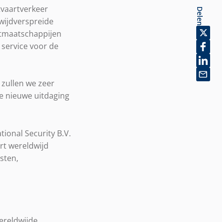
tvaartverkeer
Delen
wijdverspreide
artmaatschappijen
 service voor de
 zullen we zeer
ze nieuwe uitdaging
tional Security B.V.
ert wereldwijd
sten,
ereldwijde