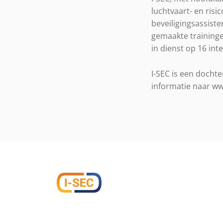
luchtvaart- en risi
beveiligingsassist
gemaakte traininge
in dienst op 16 int
I-SEC is een docht
informatie naar ww