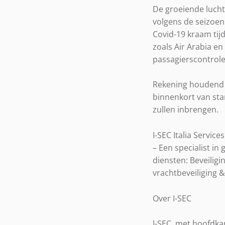
De groeiende lucht
volgens de seizoe
Covid-19 kraam tij
zoals Air Arabia en
passagierscontrole
Rekening houdend m
binnenkort van star
zullen inbrengen.
I-SEC Italia Servic
– Een specialist in
diensten: Beveiligi
vrachtbeveiliging 
Over I-SEC
I-SEC, met hoofdka