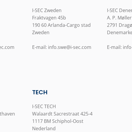
I-SEC Zweden
I-SEC Den
Fraktvagen 45b
A. P. Møller
190 60 Arlanda-Cargo stad
2791 Drag
Zweden
Denemark
sec.com
E-mail: info.swe@i-sec.com
E-mail: inf
TECH
I-SEC TECH
hthaven
Walaardt Sacrestraat 425-4
1117 BM Schiphol-Oost
Nederland