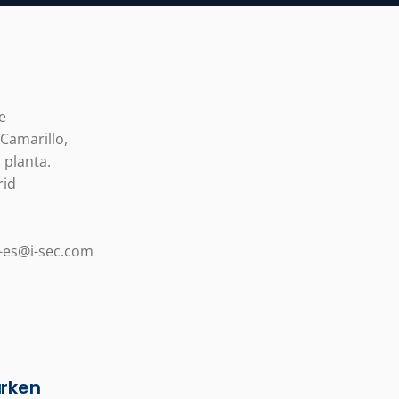
e
 Camarillo,
ª planta.
rid
o-es@i-sec.com
rken