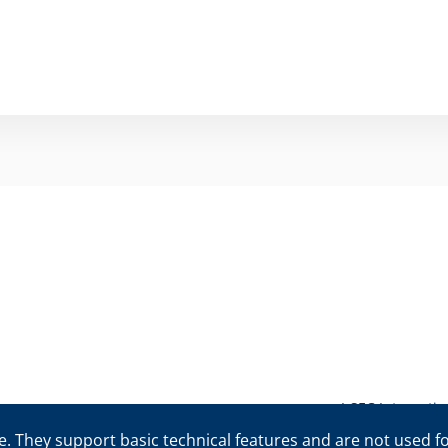
I-SEC Internati
©De naam I-SEC® en het I-SEC-logo® zijn geregistreerde hande
. They support basic technical features and are not used for 