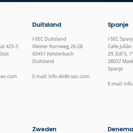
Duitsland
Spanje
I-SEC Duitsland
I-SEC Spanj
at 425-3
Kleiner Kornweg 26-28
Calle Julián
Oost
65451 Kelsterbach
29, Edf 5, 1
Duitsland
28037 Mad
Spanje
-sec.com
E-mail: info-de@i-sec.com
E-mail: inf
Zweden
Denema