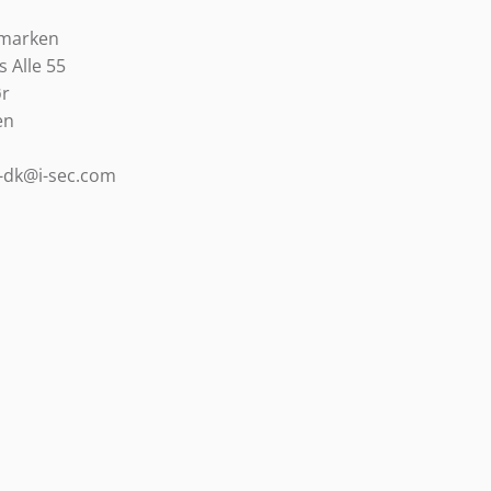
emarken
s Alle 55
ør
en
o-dk@i-sec.com