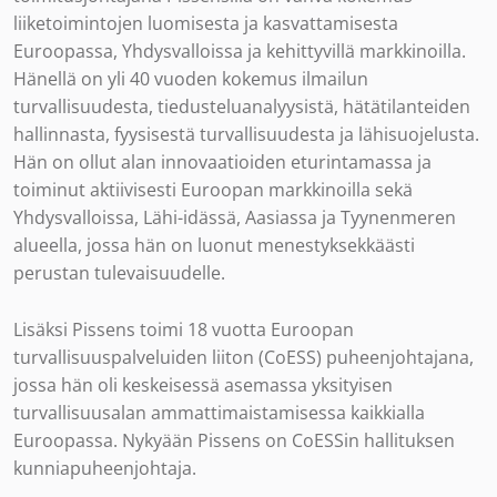
liiketoimintojen luomisesta ja kasvattamisesta
Euroopassa, Yhdysvalloissa ja kehittyvillä markkinoilla.
Hänellä on yli 40 vuoden kokemus ilmailun
turvallisuudesta, tiedusteluanalyysistä, hätätilanteiden
hallinnasta, fyysisestä turvallisuudesta ja lähisuojelusta.
Hän on ollut alan innovaatioiden eturintamassa ja
toiminut aktiivisesti Euroopan markkinoilla sekä
Yhdysvalloissa, Lähi-idässä, Aasiassa ja Tyynenmeren
alueella, jossa hän on luonut menestyksekkäästi
perustan tulevaisuudelle.
Lisäksi Pissens toimi 18 vuotta Euroopan
turvallisuuspalveluiden liiton (CoESS) puheenjohtajana,
jossa hän oli keskeisessä asemassa yksityisen
turvallisuusalan ammattimaistamisessa kaikkialla
Euroopassa. Nykyään Pissens on CoESSin hallituksen
kunniapuheenjohtaja.