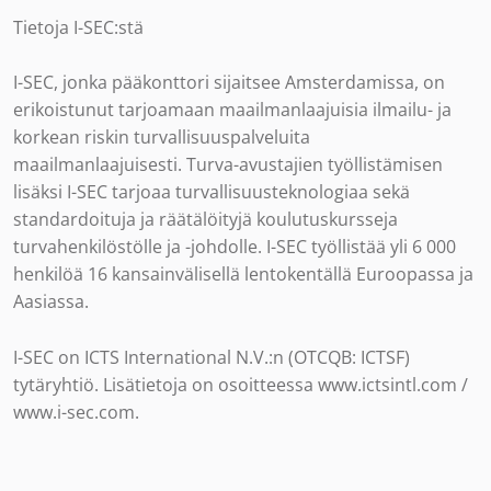
Tietoja I-SEC:stä
I-SEC, jonka pääkonttori sijaitsee Amsterdamissa, on
erikoistunut tarjoamaan maailmanlaajuisia ilmailu- ja
korkean riskin turvallisuuspalveluita
maailmanlaajuisesti. Turva-avustajien työllistämisen
lisäksi I-SEC tarjoaa turvallisuusteknologiaa sekä
standardoituja ja räätälöityjä koulutuskursseja
turvahenkilöstölle ja -johdolle. I-SEC työllistää yli 6 000
henkilöä 16 kansainvälisellä lentokentällä Euroopassa ja
Aasiassa.
I-SEC on ICTS International N.V.:n (OTCQB: ICTSF)
tytäryhtiö. Lisätietoja on osoitteessa www.ictsintl.com /
www.i-sec.com.