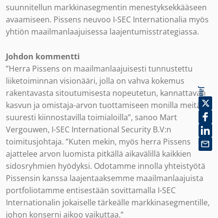
suunnitellun markkinasegmentin menestyksekkääseen
avaamiseen. Pissens neuvoo I-SEC Internationalia myös
yhtiön maailmanlaajuisessa laajentumisstrategiassa.
Johdon kommentti
”Herra Pissens on maailmanlaajuisesti tunnustettu
liiketoiminnan visionääri, jolla on vahva kokemus
Jaa
rakentavasta sitoutumisesta nopeutetun, kannattavan
kasvun ja omistaja-arvon tuottamiseen monilla meitä
suuresti kiinnostavilla toimialoilla”, sanoo Mart
Vergouwen, I-SEC International Security B.V:n
toimitusjohtaja. ”Kuten mekin, myös herra Pissens
ajattelee arvon luomista pitkällä aikavälillä kaikkien
sidosryhmien hyödyksi. Odotamme innolla yhteistyötä
Pissensin kanssa laajentaaksemme maailmanlaajuista
portfoliotamme entisestään sovittamalla I-SEC
Internationalin jokaiselle tärkeälle markkinasegmentille,
johon konserni aikoo vaikuttaa.”