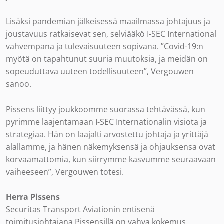
Lisäksi pandemian jälkeisessä maailmassa johtajuus ja
joustavuus ratkaisevat sen, selviääkö I-SEC International
vahvempana ja tulevaisuuteen sopivana. ”Covid-19:n
myötä on tapahtunut suuria muutoksia, ja meidän on
sopeuduttava uuteen todellisuuteen”, Vergouwen
sanoo.
Pissens liittyy joukkoomme suorassa tehtävässä, kun
pyrimme laajentamaan I-SEC Internationalin visiota ja
strategiaa. Hän on laajalti arvostettu johtaja ja yrittäjä
alallamme, ja hänen näkemyksensä ja ohjauksensa ovat
korvaamattomia, kun siirrymme kasvumme seuraavaan
vaiheeseen”, Vergouwen totesi.
Herra Pissens
Securitas Transport Aviationin entisenä
toimitusjohtajana Pissensillä on vahva kokemus