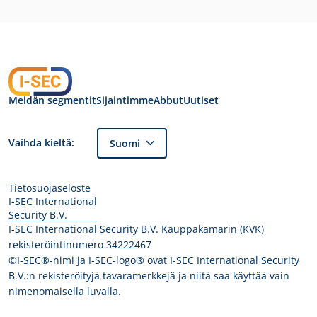
Meidän segmentit
Sijaintimme
Abbut
Uutiset
Vaihda kieltä:
Suomi
Tietosuojaseloste
I-SEC International
Security B.V.
I-SEC International Security B.V. Kauppakamarin (KVK)
rekisteröintinumero 34222467
©I-SEC®-nimi ja I-SEC-logo® ovat I-SEC International Security
B.V.:n rekisteröityjä tavaramerkkejä ja niitä saa käyttää vain
nimenomaisella luvalla.