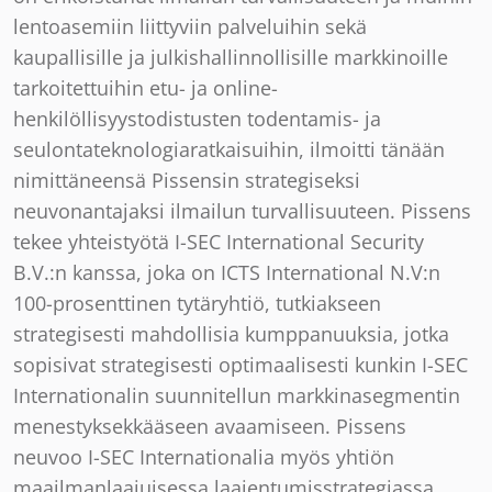
lentoasemiin liittyviin palveluihin sekä
kaupallisille ja julkishallinnollisille markkinoille
tarkoitettuihin etu- ja online-
henkilöllisyystodistusten todentamis- ja
seulontateknologiaratkaisuihin, ilmoitti tänään
nimittäneensä Pissensin strategiseksi
neuvonantajaksi ilmailun turvallisuuteen. Pissens
tekee yhteistyötä I-SEC International Security
B.V.:n kanssa, joka on ICTS International N.V:n
100-prosenttinen tytäryhtiö, tutkiakseen
strategisesti mahdollisia kumppanuuksia, jotka
sopisivat strategisesti optimaalisesti kunkin I-SEC
Internationalin suunnitellun markkinasegmentin
menestyksekkääseen avaamiseen. Pissens
neuvoo I-SEC Internationalia myös yhtiön
maailmanlaajuisessa laajentumisstrategiassa.