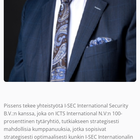
Pissens tekee yhteistyötä I-SEC International Security
B.V.:n kanssa, joka on ICTS International N.V:n 100-
prosenttinen tytäryhtiö, tutkiakseen strategisesti
mahdollisia kumppanuuksia, jotka sopisivat
strategisesti optimaalisesti kunkin I-SEC Internationalin