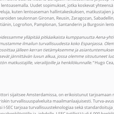
n lentoasemalla. Uudet sopimukset, jotka koskevat yhteens
lveluja, kuten lentoaseman hallintakeskuksen, matkustajien
roiden seulonnan Gironan, Reusin, Zaragozan, Sabadellin,
stiánin, Logroñon, Pamplonan, Santanderin ja Burgosin lent
idessamme ylläpitää pitkäaikaista kumppanuutta Aena-yhti
kemustamme ilmailun turvallisuudesta koko Espanjassa. Olemm
osoittaa jälleen kerran tietämyksemme ja asiantuntemuk
evät jännittävän luvun alkua, jossa olemme sitoutuneet l
ön matkustajille, vierailijoille ja henkilökunnalle.”
Hugo Cea, 
nttori sijaitsee Amsterdamissa, on erikoistunut tarjoamaan 
 riskin turvallisuuspalveluita maailmanlaajuisesti. Turva-avus
ksi I-SEC tarjoaa turvallisuusteknologiaa sekä standardoituja j
vahenkilöstölle ja -johdolle. I-SEC työllistää yli 6 000 henkil