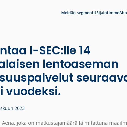
Meidän segmentit
Sijaintimme
Abb
taa I-SEC:lle 14
alaisen lentoaseman
lisuuspalvelut seuraav
i vuodeksi.
askuun 2023
, Aena, joka on matkustajamäärällä mitattuna maail