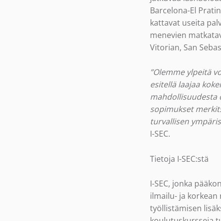
Barcelona-El Prati
kattavat useita pa
menevien matkatava
Vitorian, San Seba
”Olemme ylpeitä vo
esitellä laajaa ko
mahdollisuudesta 
sopimukset merkits
turvallisen ympärist
I-SEC.
Tietoja I-SEC:stä
I-SEC, jonka pääko
ilmailu- ja korkean
työllistämisen lisä
koulutuskursseja tur