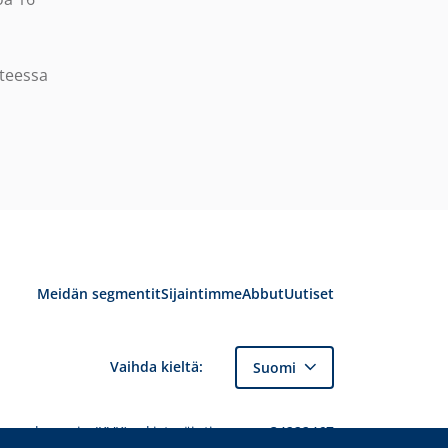
tteessa
Meidän segmentit
Sijaintimme
Abbut
Uutiset
Vaihda kieltä:
Suomi
 Kauppakamarin (KVK) rekisteröintinumero 34222467