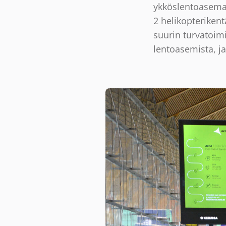
ykköslentoasemao
2 helikopterikent
suurin turvatoimi
lentoasemista, ja