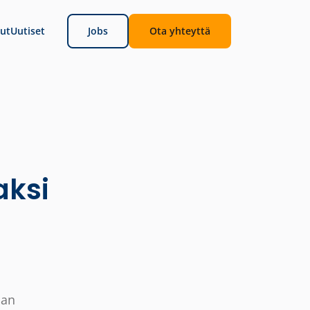
ut
Uutiset
Jobs
Ota yhteyttä
aksi
man