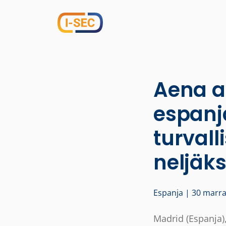
Aena an
espanj
turval
neljäks
Espanja | 30 marr
Madrid (Espanja)