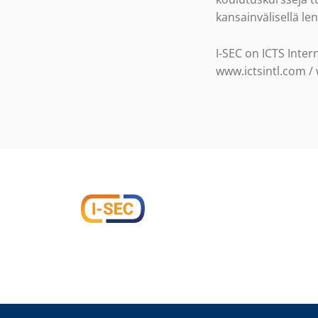
kansainvälisellä le
I-SEC on ICTS Inter
www.ictsintl.com /