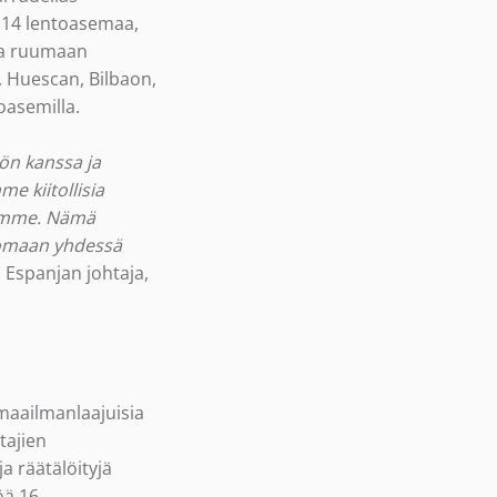
ä 14 lentoasemaa,
 ja ruumaan
 Huescan, Bilbaon,
oasemilla.
ön kanssa ja
e kiitollisia
semme. Nämä
uomaan yhdessä
Espanjan johtaja,
maailmanlaajuisia
tajien
a räätälöityjä
öä 16