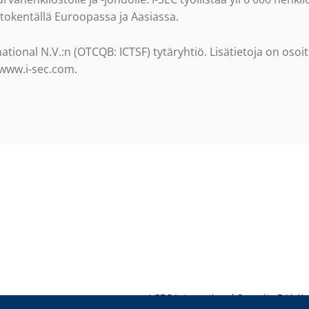
ntokentällä Euroopassa ja Aasiassa.
national N.V.:n (OTCQB: ICTSF) tytäryhtiö. Lisätietoja on osoi
 www.i-sec.com.
I-SEC International Security B.V.