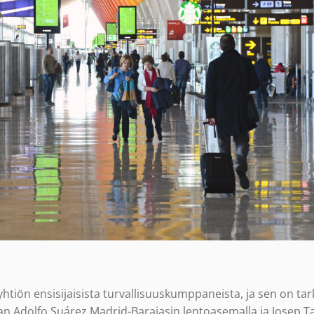
yhtiön ensisijaisista turvallisuuskumppaneista, ja sen on tar
an Adolfo Suárez Madrid-Barajasin lentoasemalla ja Josep T