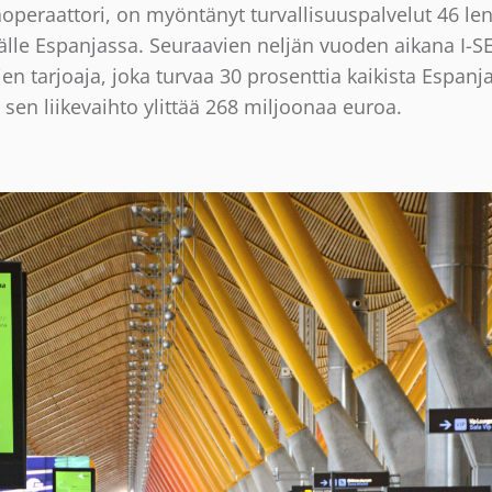
peraattori, on myöntänyt turvallisuuspalvelut 46 le
älle Espanjassa. Seuraavien neljän vuoden aikana I-SE
en tarjoaja, joka turvaa 30 prosenttia kaikista Espan
 sen liikevaihto ylittää 268 miljoonaa euroa.