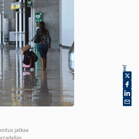
Jaa
koitus jatkaa
arradellas