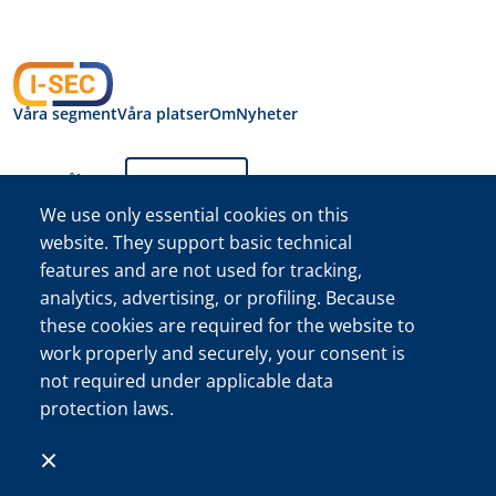
Våra segment
Våra platser
Om
Nyheter
Byt språk:
Svenska
We use only essential cookies on this
website. They support basic technical
Integritetspolicy I-
features and are not used for tracking,
SEC International
Security B.V.
analytics, advertising, or profiling. Because
I-SEC International Security B.V. Handelskammaren (KVK)
these cookies are required for the website to
registreringsnummer 34222467
work properly and securely, your consent is
©I-SEC®-namnet och I-SEC-logotypen® är registrerade
not required under applicable data
varumärken som tillhör I-SEC International Security B.V. och får
protection laws.
endast användas med uttryckligt tillstånd.