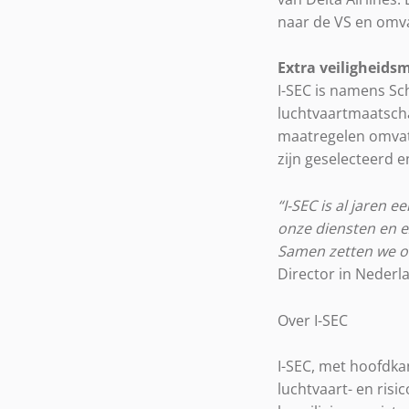
naar de VS en omva
Extra veiligheids
I-SEC is namens Sc
luchtvaartmaatsch
maatregelen omvatt
zijn geselecteerd
“I-SEC is al jaren 
onze diensten en e
Samen zetten we on
Director in Nederl
Over I-SEC
I-SEC, met hoofdka
luchtvaart- en risi