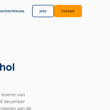
ies
Over
Nieuws
Jobs
Contact
hol
 leveren van
naf december
screenen aan de