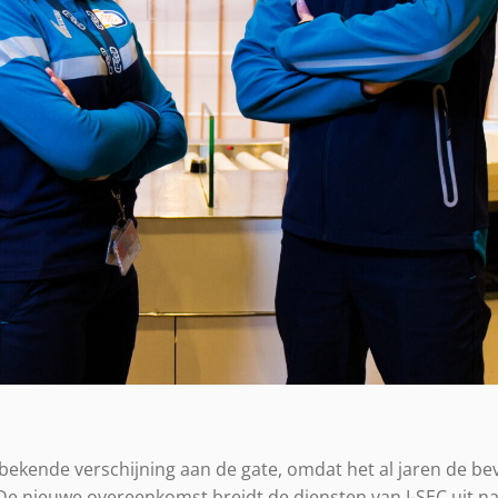
n bekende verschijning aan de gate, omdat het al jaren de bev
 De nieuwe overeenkomst breidt de diensten van I-SEC uit na