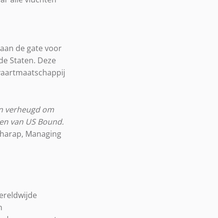
 aan de gate voor
de Staten. Deze
vaartmaatschappij
ijn verheugd om
jen van US Bound.
Jharap, Managing
ereldwijde
n