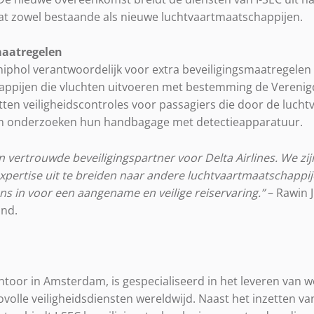
t zowel bestaande als nieuwe luchtvaartmaatschappijen.
maatregelen
hiphol verantwoordelijk voor extra beveiligingsmaatregelen
appijen die vluchten uitvoeren met bestemming de Verenig
en veiligheidscontroles voor passagiers die door de lucht
 en onderzoeken hun handbagage met detectieapparatuur.
een vertrouwde beveiligingspartner voor Delta Airlines. We z
xpertise uit te breiden naar andere luchtvaartmaatschappi
s in voor een aangename en veilige reiservaring.”
– Rawin 
and.
ntoor in Amsterdam, is gespecialiseerd in het leveren van w
covolle veiligheidsdiensten wereldwijd. Naast het inzetten va