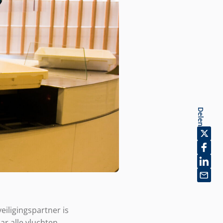
Delen
eiligingspartner is
ar alle vluchten