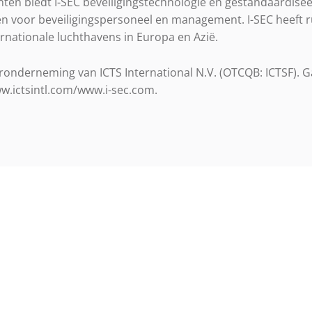
enten biedt I-SEC beveiligingstechnologie en gestandaardis
n voor beveiligingspersoneel en management. I-SEC heeft 
ernationale luchthavens in Europa en Azië.
eronderneming van ICTS International N.V. (OTCQB: ICTSF). 
w.ictsintl.com/www.i-sec.com.