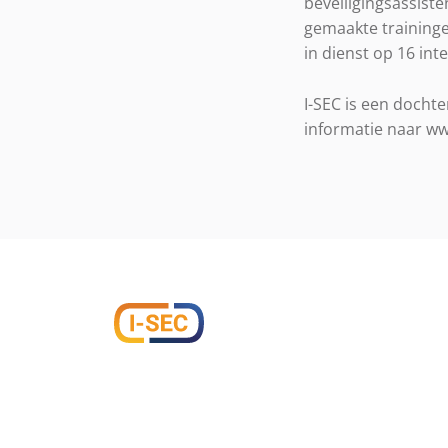
beveiligingsassist
gemaakte traininge
in dienst op 16 int
I-SEC is een docht
informatie naar ww