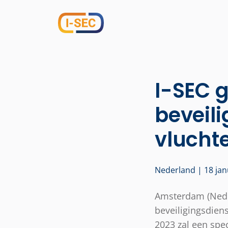
I-SEC g
beveili
vlucht
Nederland | 18 jan
Amsterdam (Neder
beveiligingsdien
2023 zal een spe