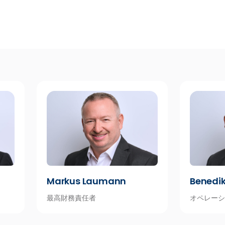
Markus Laumann
Benedi
最高財務責任者
オペレーシ