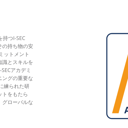
つI-SEC
その持ち物の安
ミットメント
知識とスキルを
SECアカデミ
ニングの重要な
に練られた研
ットをもたら
、グローバルな