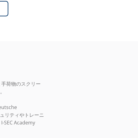
と手荷物のスクリー
。
tsche
は、航空セキュリティやトレーニ
C Academy