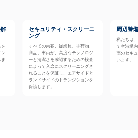
の解
セキュリティ・スクリーニ
周辺警
ング
私たちは、
ムを
すべての乗客、従業員、手荷物、
て空港構内
イン
商品、車両が、高度なテクノロジ
高のセキュ
しま
ーと清潔さを確認するための検査
います。
によって入念にスクリーニングさ
れることを保証し、エアサイドと
ランドサイドのトランジションを
保護します。