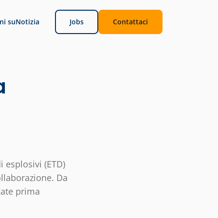
ni su
Notizia
Jobs
Contattaci
a
i esplosivi (ETD)
ollaborazione. Da
gate prima