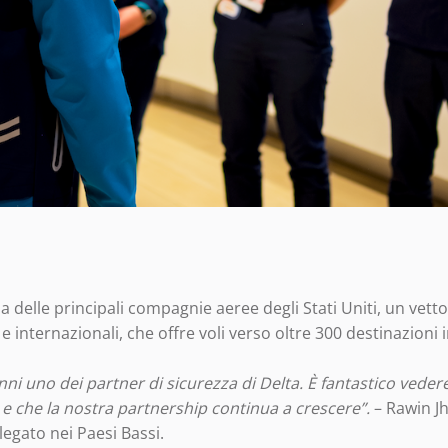
na delle principali compagnie aeree degli Stati Uniti, un vett
 e internazionali, che offre voli verso oltre 300 destinazioni 
nni uno dei partner di sicurezza di Delta. È fantastico vedere 
 e che la nostra partnership continua a crescere”.
– Rawin J
egato nei Paesi Bassi.