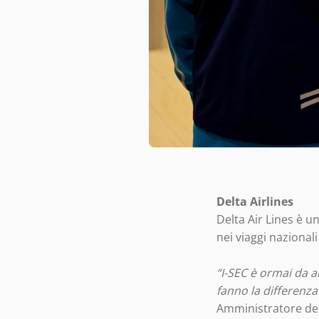
Delta Airlines
Delta Air Lines è u
nei viaggi nazionali
“I-SEC è ormai da a
fanno la differenza
Amministratore del