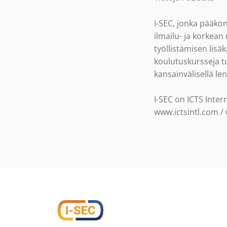
I-SEC, jonka pääko
ilmailu- ja korkean
työllistämisen lisä
koulutuskursseja tur
kansainvälisellä le
I-SEC on ICTS Inter
www.ictsintl.com /