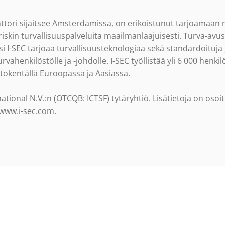
nttori sijaitsee Amsterdamissa, on erikoistunut tarjoamaan 
 riskin turvallisuuspalveluita maailmanlaajuisesti. Turva-avus
ksi I-SEC tarjoaa turvallisuusteknologiaa sekä standardoituja j
vahenkilöstölle ja -johdolle. I-SEC työllistää yli 6 000 henkil
ntokentällä Euroopassa ja Aasiassa.
national N.V.:n (OTCQB: ICTSF) tytäryhtiö. Lisätietoja on osoi
 www.i-sec.com.