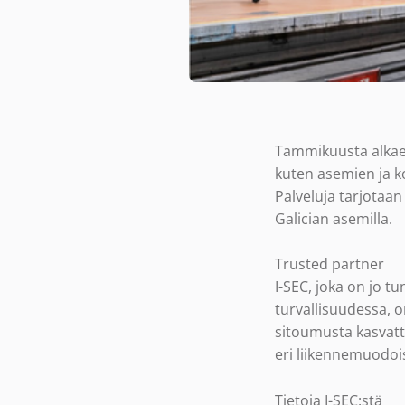
Tammikuusta alkaen
kuten asemien ja ko
Palveluja tarjotaan
Galician asemilla.
Trusted partner
I-SEC, joka on jo 
turvallisuudessa, o
sitoumusta kasvatt
eri liikennemuodoi
Tietoja I-SEC:stä