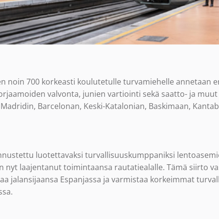
 noin 700 korkeasti koulutetulle turvamiehelle annetaan eri
rjaamoiden valvonta, junien vartiointi sekä saatto- ja muut
 Madridin, Barcelonan, Keski-Katalonian, Baskimaan, Kantabr
tunnustettu luotettavaksi turvallisuuskumppaniksi lentoasem
n nyt laajentanut toimintaansa rautatiealalle. Tämä siirto va
aa jalansijaansa Espanjassa ja varmistaa korkeimmat turval
ssa.