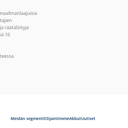
maailmanlaajuisia
tajien
a räätälöityjä
öä 16
tteessa
Meidän segmentit
Sijaintimme
Abbut
Uutiset