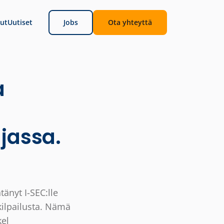
ut
Uutiset
Jobs
Ota yhteyttä
a
jassa.
änyt I-SEC:lle
kilpailusta. Nämä
kel