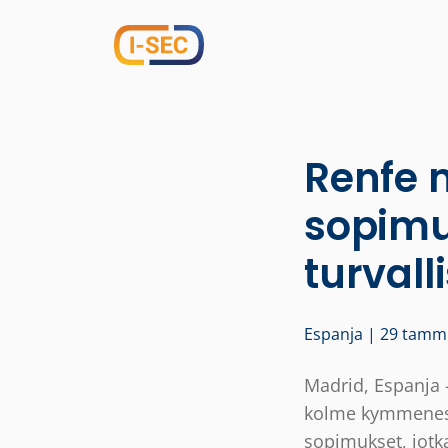
Renfe m
sopimu
turvall
Espanja | 29 tamm
Madrid, Espanja -
kolme kymmenestä
sopimukset, jotk