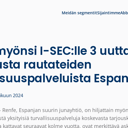
Meidän segmentit
Sijaintimme
Abb
yönsi I-SEC:lle 3 uutt
sta rautateiden
isuuspalveluista Espan
ikuun 2024
 Renfe, Espanjan suurin junayhtiö, on hiljattain myönt
 yksityisiä turvallisuuspalveluja koskevasta tarjous
a kattavat seuraavat kolme vuotta, ovat merkittävä as