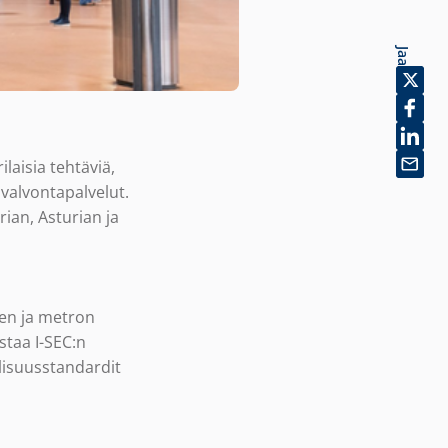
Jaa
laisia tehtäviä,
 valvontapalvelut.
ian, Asturian ja
ien ja metron
staa I-SEC:n
lisuusstandardit