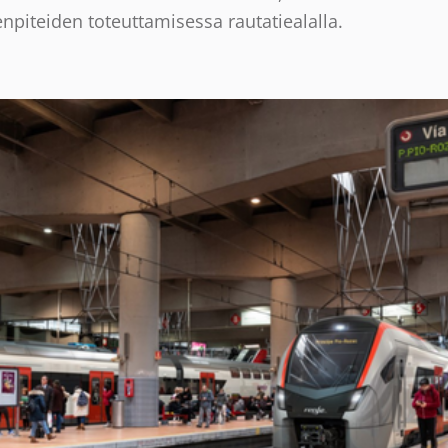
npiteiden toteuttamisessa rautatiealalla.