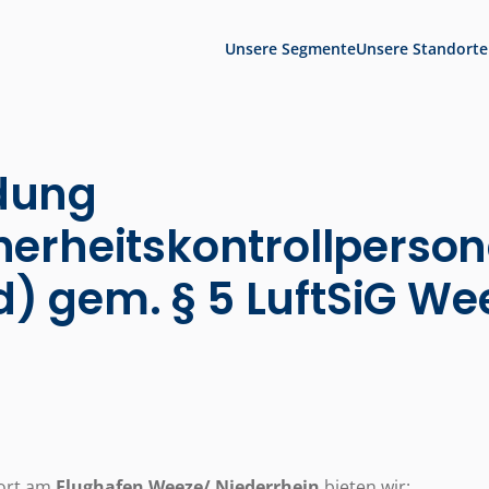
Unsere Segmente
Unsere Standorte
dung
herheitskontrollperson
) gem. § 5 LuftSiG We
dort am
Flughafen Weeze/ Niederrhein
bieten wir: