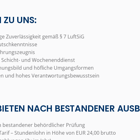
N ZU UNS:
ige Zuverlässigkeit gemäß § 7 LuftSiG
utschkenntnisse
ührungszeugnis
m Schicht- und Wochenenddienst
inungsbild und höfliche Umgangsformen
ten und hohes Verantwortungsbewusstsein
BIETEN NACH BESTANDENER AUSB
bestandener behördlicher Prüfung
arif – Stundenlohn
in Höhe von EUR 24,00
brutto