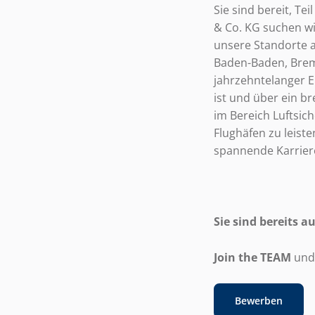
Sie sind bereit, T
& Co. KG suchen wir
unsere Standorte a
Baden-Baden, Brem
jahrzehntelanger E
ist und über ein br
im Bereich Luftsic
Flughäfen zu leist
spannende Karriere
Sie sind bereits a
Join the TEAM
un
Bewerben