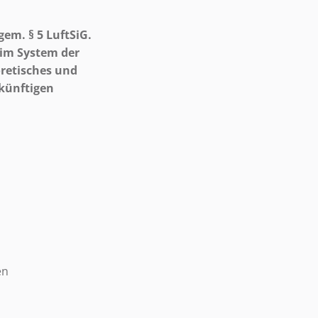
gem. § 5 LuftSiG.
 im System der
oretisches und
ukünftigen
en