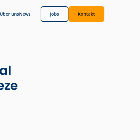
Über uns
News
Jobs
Kontakt
al
eze