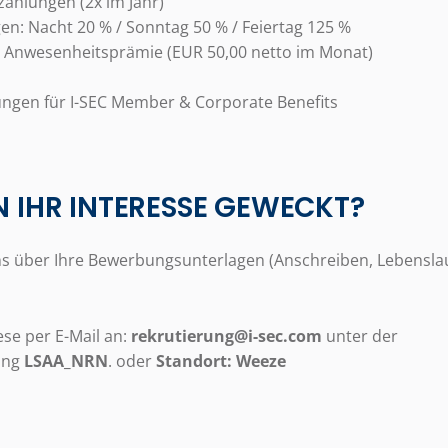
zahlungen (2x im Jahr)
gen: Nacht 20 % / Sonntag 50 % / Feiertag 125 %
g Anwesenheitsprämie (EUR 50,00 netto im Monat)
ungen für I-SEC Member & Corporate Benefits
 IHR INTERESSE GEWECKT?
ns über Ihre Bewerbungsunterlagen (Anschreiben, Lebensla
ese per E-Mail an:
rekrutierung@i-sec.com
unter der
ung
LSAA_NRN
. oder
Standort: Weeze