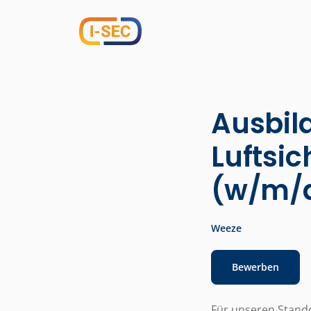
Ausbil
Luftsic
(w/m/d
Weeze
Bewerben
Für unseren Stan