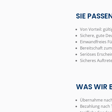
SIE PASSE
Von Vorteil: gült
Sichere, gute De
Einwandfreies F
Bereitschaft zu
Seriöses Ersche
Sicheres Auftre
WAS WIR 
Übernahme nach 
Bezahlung nach T