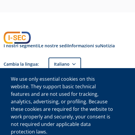
I nostri segmenti
Le nostre sedi
Informazioni su
Notizia
Cambia la lingua:
Italiano
We use only essential cookies on this
Informativa sulla
website. They support basic technical
privacy I-SEC
features and are not used for tracking,
International
Security B.V.
analytics, advertising, or profiling. Because
I-SEC International Security B.V. Numero di registrazione della
these cookies are required for the website to
Camera di commercio (KVK) 34222467
work properly and securely, your consent is
©Il nome I-SEC® e il logo I-SEC® sono marchi registrati di I-
not required under applicable data
SEC International Security B.V. e possono essere utilizzati solo
protection laws.
con esplicita autorizzazione.