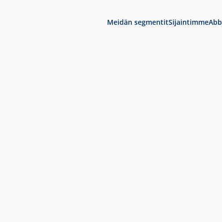
Meidän segmentit
Sijaintimme
Abb