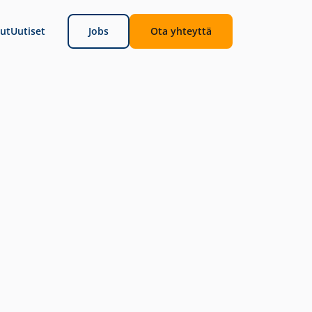
ut
Uutiset
Jobs
Ota yhteyttä