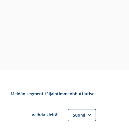
Meidän segmentit
Sijaintimme
Abbut
Uutiset
Vaihda kieltä:
Suomi