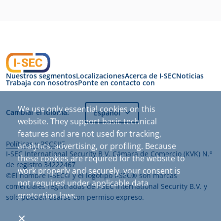
Nuestros segmentos
Localizaciones
Acerca de I-SEC
Noticias
Trabaja con nosotros
Ponte en contacto con
Cambiar el idioma:
Español
Políticas y RSC
SIIF
I-SEC International Security B.V. Cámara de Comercio (KVK) N.º
de registro 34222467
©El nombre I-SEC® y el logotipo I-SEC® son marcas
comerciales registradas de I-SEC International Security B.V. y
solo pueden usarse con permiso expreso.