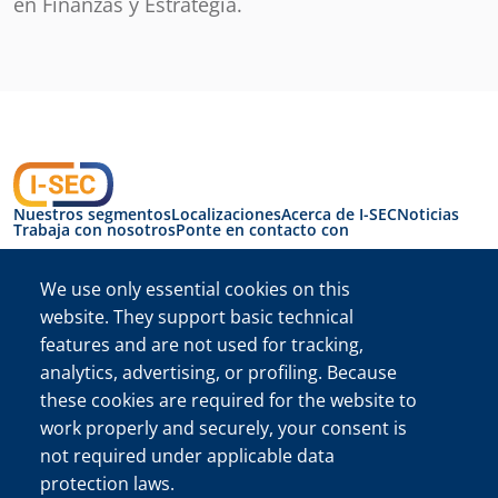
en Finanzas y Estrategia.
Nuestros segmentos
Localizaciones
Acerca de I-SEC
Noticias
Trabaja con nosotros
Ponte en contacto con
We use only essential cookies on this
Cambiar el idioma:
Español
website. They support basic technical
features and are not used for tracking,
Políticas y RSC
SIIF
analytics, advertising, or profiling. Because
I-SEC International Security B.V. Cámara de Comercio (KVK) N.º
these cookies are required for the website to
de registro 34222467
work properly and securely, your consent is
©El nombre I-SEC® y el logotipo I-SEC® son marcas
not required under applicable data
comerciales registradas de I-SEC International Security B.V. y
protection laws.
solo pueden usarse con permiso expreso.