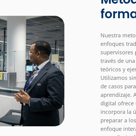
forma
Nuestra metod
enfoques trad
supervisores 
través de un
teóricos y eje
Utilizamos si
de casos para 
aprendizaje. 
digital ofrec
incorpora la 
preparar a los
enfoque inter