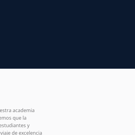
uestra academia
eemos que la
estudiantes y
iaje de excelencia