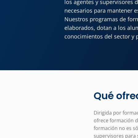
los agentes y supervisores 
necesarios para mantener e
Nuestros programas de for
elaborados, dotan a los alu
conocimientos del sector y 
Qué ofr
Dirigida por forma
ofrece formación d
formación no es só
supervisores para 