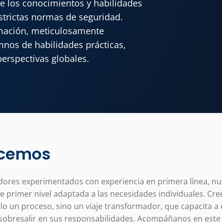
de los conocimientos y habilidades
strictas normas de seguridad.
mación, meticulosamente
mnos de habilidades prácticas,
perspectivas globales.
ecemos
dores experimentados con experiencia en primera línea, n
e primer nivel adaptada a las necesidades individuales. Cr
lo un proceso, sino un viaje transformador, que capacita a 
sobresalir en sus responsabilidades. Acompáñanos en este v