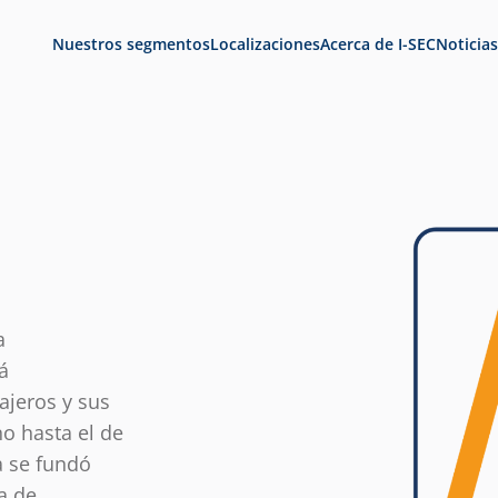
Nuestros segmentos
Localizaciones
Acerca de I-SEC
Noticias
a
tá
ajeros y sus
o hasta el de
a se fundó
a de