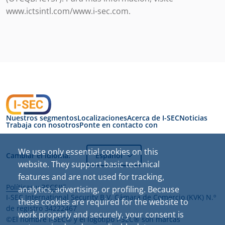
www.ictsintl.com/www.i-sec.com.
Nuestros segmentos
Localizaciones
Acerca de I-SEC
Noticias
Trabaja con nosotros
Ponte en contacto con
Cambiar el idioma:
Español
Políticas y RSC
SIIF
I-SEC International Security B.V. Cámara de Comercio (KVK) N.º
de registro 34222467
©El nombre I-SEC® y el logotipo I-SEC® son marcas