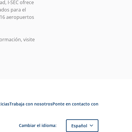
d, I-SEC ofrece
ados para el
 16 aeropuertos
ormación, visite
icias
Trabaja con nosotros
Ponte en contacto con
Cambiar el idioma:
Español