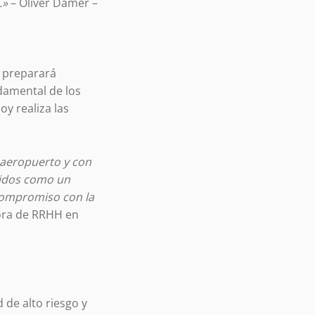
.»
– Oliver Damer –
e preparará
ndamental de los
oy realiza las
 aeropuerto y con
cidos como un
compromiso con la
ora de RRHH en
 de alto riesgo y